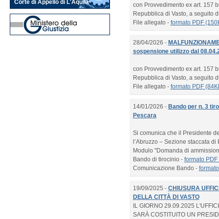
Corte di Appello di L'Aquila
con Provvedimento ex art. 157 bis
Repubblica di Vasto, a seguito di p
File allegato -
formato PDF (150
28/04/2026 -
MALFUNZIONAMEN
sospensione utilizzo dal 08.04.
con Provvedimento ex art. 157 bis
Repubblica di Vasto, a seguito di p
File allegato -
formato PDF (84K
14/01/2026 -
Bando per n. 3 tir
Pescara
Si comunica che il Presidente d
l’Abruzzo – Sezione staccata di P
Modulo "Domanda di ammission
Bando di tirocinio -
formato PDF
Comunicazione Bando -
format
19/09/2025 -
CHIUSURA UFFIC
DELLA CITTÀ DI VASTO
IL GIORNO 29.09.2025 L'UFF
SARÀ COSTITUITO UN PRESIDI