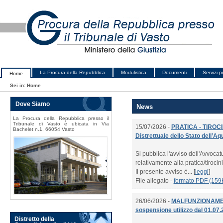
La Procura della Repubblica
Modulistica
Documenti
Servizi pe
Home
Sei in:
Home
Dove Siamo
News
La Procura della Repubblica presso il
Tribunale di Vasto è ubicata in Via
15/07/2026 -
PRATICA - TIROCI
Bachelet n.1, 66054 Vasto
Distrettuale dello Stato dell’Aq
Si pubblica l'avviso dell'Avvocatu
relativamente alla pratica/tirocin
Il presente avviso è... [
leggi
]
File allegato -
formato PDF (159
26/06/2026 -
MALFUNZIONAMEN
sospensione utilizzo dal 01.07.
Distretto della