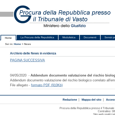
La Procura della Repubblica
Modulistica
Documenti
Servizi pe
Home
Sei in:
Home
>
News
Archivio delle News in evidenza
PAGINA SUCCESSIVA
04/05/2020 -
Addendum documento valutazione del rischio biolo
Addendum documento valutazione del rischio biologico correlato all'em
File allegato -
formato PDF (910Kb)
Redazione
|
Mappa del sito
|
Access
Procura della Repubblica presso il Tribunal
Centralino: 0
Sito web realizza