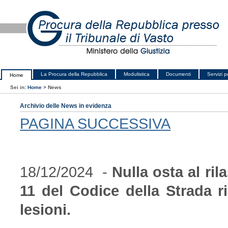
La Procura della Repubblica
Modulistica
Documenti
Servizi pe
Home
Sei in:
Home
>
News
Archivio delle News in evidenza
PAGINA SUCCESSIVA
18/12/2024 -
Nulla osta al rila
11 del Codice della Strada ri
lesioni.