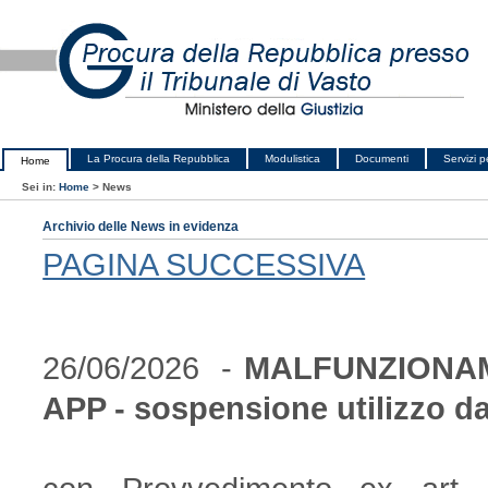
La Procura della Repubblica
Modulistica
Documenti
Servizi pe
Home
Sei in:
Home
>
News
Archivio delle News in evidenza
PAGINA SUCCESSIVA
26/06/2026 -
MALFUNZIONAM
APP - sospensione utilizzo da