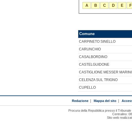
A
B
C
D
E
F
Comune
CARPINETO SINELLO
CARUNCHIO
CASALBORDINO
CASTELGUIDONE
CASTIGLIONE MESSER MARIN
CELENZA SUL TRIGNO
CUPELLO
Redazione
|
Mappa del sito
|
Access
Procura della Repubblica presso il Tribunal
Centralino: 0
Sito web realizza