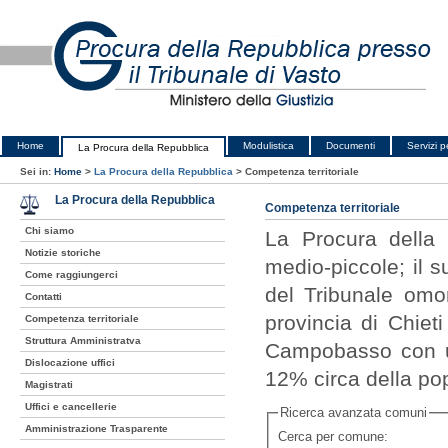
Home
Modulistica
Documenti
Servizi pe
La Procura della Repubblica
Sei in:
Home
>
La Procura della Repubblica
>
Competenza territoriale
La Procura della Repubblica
Competenza territoriale
Chi siamo
La Procura della 
Notizie storiche
medio-piccole; il 
Come raggiungerci
del Tribunale omon
Contatti
provincia di Chiet
Competenza territoriale
Struttura Amministratva
Campobasso con un
Dislocazione uffici
12% circa della po
Magistrati
Uffici e cancellerie
Ricerca avanzata comuni
Amministrazione Trasparente
Cerca per comune: