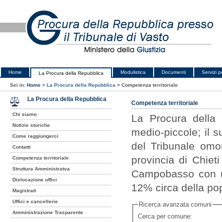
Home
Modulistica
Documenti
Servizi pe
La Procura della Repubblica
Sei in:
Home
>
La Procura della Repubblica
>
Competenza territoriale
La Procura della Repubblica
Competenza territoriale
Chi siamo
La Procura della 
Notizie storiche
medio-piccole; il 
Come raggiungerci
del Tribunale omon
Contatti
provincia di Chiet
Competenza territoriale
Struttura Amministratva
Campobasso con un
Dislocazione uffici
12% circa della po
Magistrati
Uffici e cancellerie
Ricerca avanzata comuni
Amministrazione Trasparente
Cerca per comune: