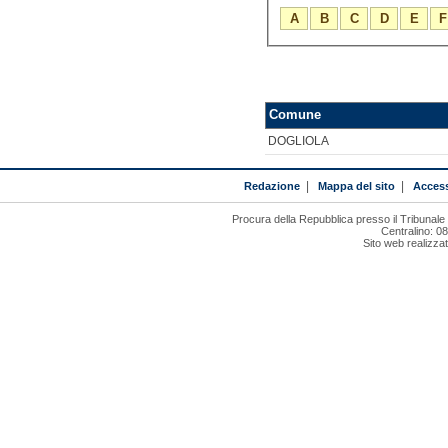
A
B
C
D
E
F
Comune
DOGLIOLA
Redazione
|
Mappa del sito
|
Access
Procura della Repubblica presso il Tribunal
Centralino: 0
Sito web realizza