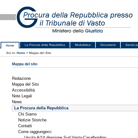
La Procura della Repubblica
Modulistica
Documenti
Servizi pe
Home
Sei in:
Home
>
Mappa del Sito
Mappa del sito
Redazione
Mappa del Sito
Accessibilità
Note Legali
News
La Procura della Repubblica
Chi Siamo
Notizie Storiche
Contatti
Come raggiungerci
Uscita A/14 direzione Sud Vasto-Casalbordino